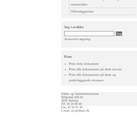
retsområder
Offentliggørelse
Søg i artikler
Avanceret søgning
Print
Print dette dokument
Print alle dokumenter på dette niveau
Print alle dokumenter på dette og
underlæggende niveauer
Patent- og Varemærkestyrelsen
Helgeshøj Allé 81
2630 Taastrup
Tlf: 43 50 80 00
Fax: 43 50 81 00
E-mail:
pvs@dkpto.dk