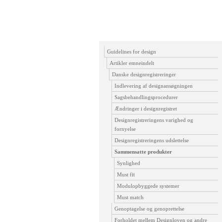
Guidelines for design
Artikler emneindelt
Danske designregistreringer
Indlevering af designansøgningen
Sagsbehandlingsprocedurer
Ændringer i designregistret
Designregistreringens varighed og
fornyelse
Designregistreringens udslettelse
Sammensatte produkter
Synlighed
Must fit
Modulopbyggede systemer
Must match
Genoptagelse og genoprettelse
Forholdet mellem Designloven og andre