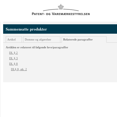
Sammensatte produkter
Artikel
Domme og afgørelser
Relaterede paragraffer
Artiklen er relateret til følgende love/paragraffer
DL § 2
DL § 3
DL § 8
DL§ 8, stk. 2