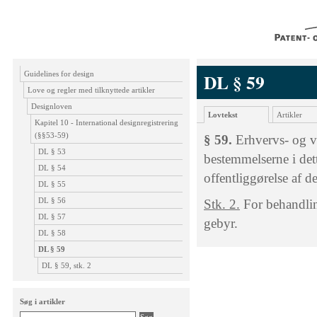
Guidelines for design
DL § 59
Love og regler med tilknyttede artikler
Designloven
Lovtekst
Artikler
Kapitel 10 - International designregistrering
(§§53-59)
§ 59.
Erhvervs- og v
DL § 53
bestemmelserne i dett
DL § 54
offentliggørelse af de
DL § 55
DL § 56
Stk. 2.
For behandling
DL § 57
gebyr.
DL § 58
DL § 59
DL § 59, stk. 2
Søg i artikler