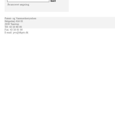
Avanceret søgning
Patent- og Varemærkestyrelsen
Helgeshøj Allé 81
2630 Taastrup
Tlf: 43 50 80 00
Fax: 43 50 81 00
E-mail:
pvs@dkpto.dk