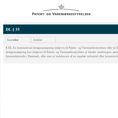
DL § 55
Lovtekst
Artikler
§ 55.
En international designansøgning indgives til Patent- og Varemærkestyrelsen eller til D
designansøgning kan indgives til Patent- og Varemærkestyrelsen af danske statsborgere samt a
hjemmehørende i Danmark, eller som er indehavere af en regulær industriel eller kommerc