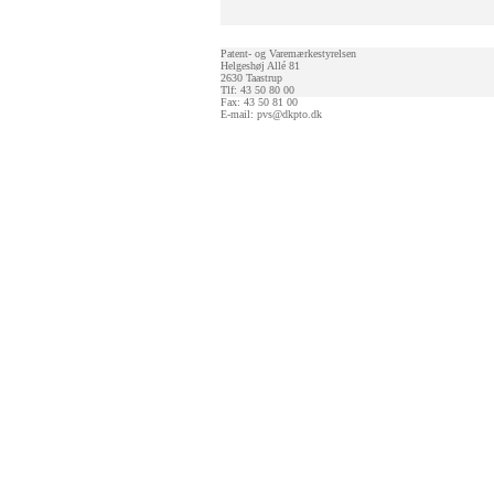
Patent- og Varemærkestyrelsen
Helgeshøj Allé 81
2630 Taastrup
Tlf: 43 50 80 00
Fax: 43 50 81 00
E-mail:
pvs@dkpto.dk