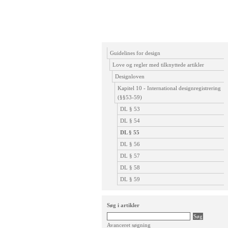
Guidelines for design
Love og regler med tilknyttede artikler
Designloven
Kapitel 10 - International designregistrering
(§§53-59)
DL § 53
DL § 54
DL § 55
DL § 56
DL § 57
DL § 58
DL § 59
Søg i artikler
Avanceret søgning