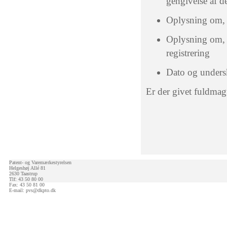
gengivelse af d
Oplysning om, h
Oplysning om, h
registrering
Dato og undersk
Er der givet fuldma
Patent- og Varemærkestyrelsen
Helgeshøj Allé 81
2630 Taastrup
Tlf: 43 50 80 00
Fax: 43 50 81 00
E-mail:
pvs@dkpto.dk