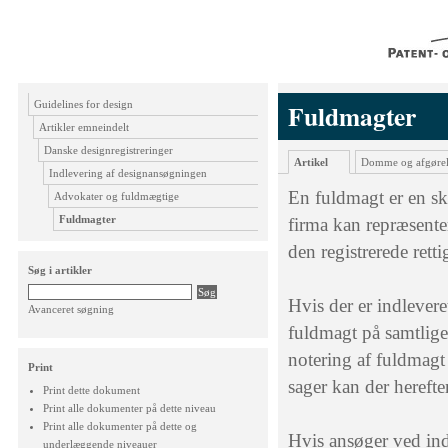
Guidelines for design
Fuldmagter
Artikler emneindelt
Danske designregistreringer
Artikel
Domme og afgørel
Indlevering af designansøgningen
En fuldmagt er en skr
Advokater og fuldmægtige
Fuldmagter
firma kan repræsente
den registrerede rett
Søg i artikler
Hvis der er indlever
Avanceret søgning
fuldmagt på samtlige
notering af fuldmagt
Print
sager kan der herefte
Print dette dokument
Print alle dokumenter på dette niveau
Print alle dokumenter på dette og
Hvis ansøger ved ind
underlæggende niveauer