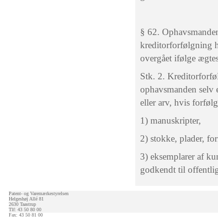
§ 62. Ophavsmandens r
kreditorforfølgning 
overgået ifølge ægtes
Stk. 2. Kreditorforfø
ophavsmanden selv el
eller arv, hvis forfø
1) manuskripter,
2) stokke, plader, fo
3) eksemplarer af kun
godkendt til offentli
Patent- og Varemærkestyrelsen
Helgeshøj Allé 81
2630 Taastrup
Tlf: 43 50 80 00
Fax: 43 50 81 00