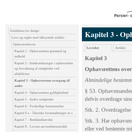
Guidelines for design
Kapitel 3 - Op
Love og regler med tilknyttede artikler
Ophavsretsloven
Lovtekst
Artikler
Kapitel 1 - Ophavsrettens genstand og
indhold
Kapitel 3
Kapitel 2 - Indskrænkninger i ophavsretten
Ophavsrettens over
og forvaltning af rettigheder ved
aftalelicens
Almindelige bestemm
Kapitel 3 - Ophavsrettens overgang til
andre
§ 53. Ophavsmanden k
Kapitel 4 - Ophavsrettens gyldighedstid
delvis overdrage sine
Kapitel 5 - Andre rettigheder
Kapitel 6 - Forskellige bestemmelser
Stk. 2. Overdragelse 
Kapitel 6 a - Tekniske foranstaltninger m.v.
Stk. 3. Har ophavsma
Kapitel 7 - Retshåndhævelse
Kapitel 8 - Lovens anvendelsesområde
eller ved bestemte mi