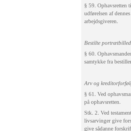
§ 59. Ophavsretten ti
udførelsen af dennes 
arbejdsgiveren.
Bestilte portrætbille
§ 60. Ophavsmanden k
samtykke fra bestille
Arv og kreditorforfø
§ 61. Ved ophavsman
på ophavsretten.
Stk. 2. Ved testame
livsarvinger give for
give sådanne forskrif