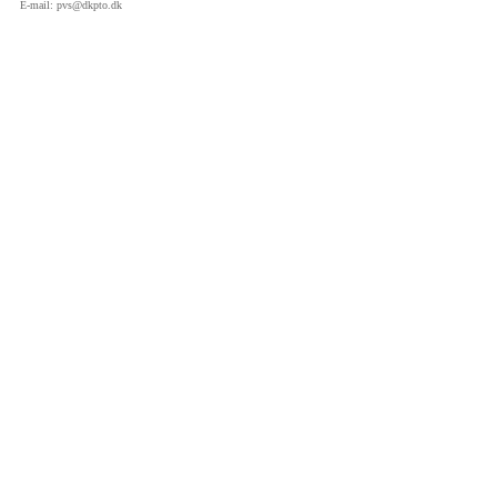
E-mail:
pvs@dkpto.dk