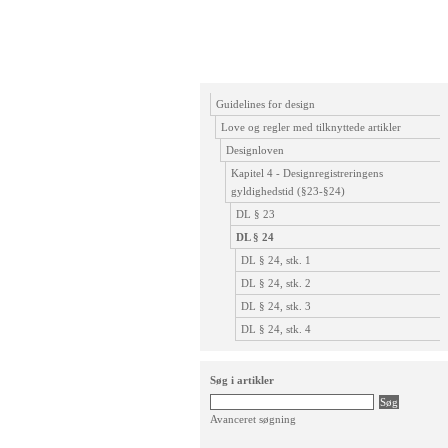
Guidelines for design
Love og regler med tilknyttede artikler
Designloven
Kapitel 4 - Designregistreringens
gyldighedstid (§23-§24)
DL § 23
DL § 24
DL § 24, stk. 1
DL § 24, stk. 2
DL § 24, stk. 3
DL § 24, stk. 4
Søg i artikler
Avanceret søgning