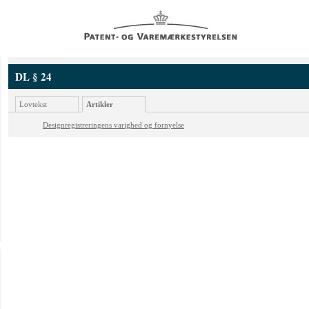
DL § 24
Lovtekst
Artikler
Designregistreringens varighed og fornyelse