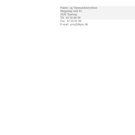
Patent- og Varemærkestyrelsen
Helgeshøj Allé 81
2630 Taastrup
Tlf: 43 50 80 00
Fax: 43 50 81 00
E-mail:
pvs@dkpto.dk